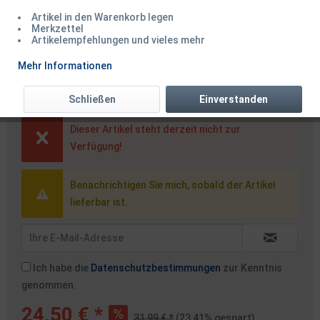
Artikel in den Warenkorb legen
Merkzettel
Artikelempfehlungen und vieles mehr
Korda Medium White Bobbin M
Mehr Informationen
SALE
Schließen
Einverstanden
Dieser Artikel steht derzeit nicht zur
Verfügung!
Benachrichtigen Sie mich, sobald der Artikel
lieferbar ist.
Ich habe die
Datenschutzbestimmungen
zur Kenntnis
genommen.
24,50 € *
31,99 € *
(23,41% gespart)