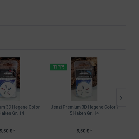
TIPP!
um 3D Hegene Color
Jenzi Premium 3D Hegene Color I
Jenz
Haken Gr. 14
5 Haken Gr. 14
9,50 € *
9,50 € *