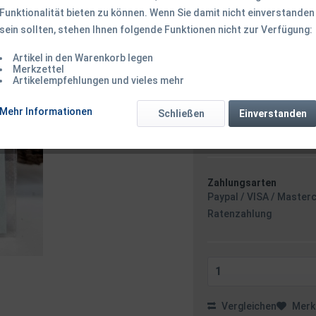
Funktionalität bieten zu können. Wenn Sie damit nicht einverstanden
sein sollten, stehen Ihnen folgende Funktionen nicht zur Verfügung:
3,50 € *
Artikel in den Warenkorb legen
inkl. MwSt.
zzgl. Versandk
Merkzettel
Ab 49 EUR Versandkostenf
Artikelempfehlungen und vieles mehr
Sofort versandfertig
Versand am 
Mehr Informationen
Schließen
Einverstanden
Stunden 45 
Zahlungsarten
Paypal / VISA / Master
Ratenzahlung
Vergleichen
Merk