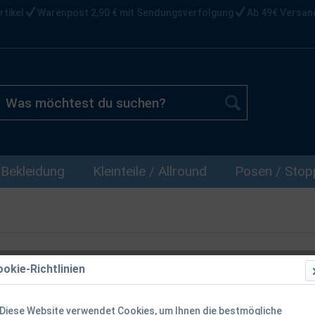
rtikel
Warenpost 2,90 € mit Sendungsverfolgung
Ab 49€ Versan
Bekleidung
Kleinteile / Allround
Posen / Stopp
okie-Richtlinien
Jenzi Stonfo
Stipprutenau
Diese Website verwendet Cookies, um Ihnen die bestmögliche