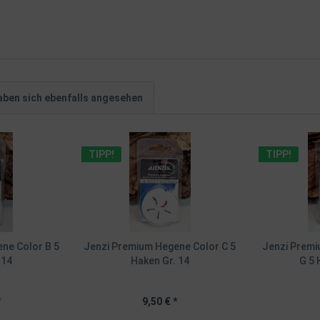
ben sich ebenfalls angesehen
TIPP!
TIPP!
ne Color B 5
Jenzi Premium Hegene Color C 5
Jenzi Premi
 14
Haken Gr. 14
G 5 
*
9,50 € *