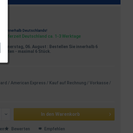
osten
rei
innerhalb Deutschlands!
, Lieferzeit Deutschland ca. 1-3 Werktage
Donnerstag, 06. August
: Bestellen Sie innerhalb 6
Minuten
- maximal 6 Stück.
card / American Express / Kauf auf Rechnung / Vorkasse /
In den
Warenkorb
en
Bewerten
Empfehlen