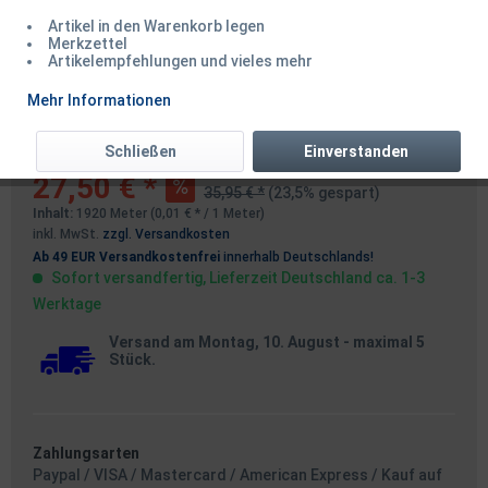
Artikel in den Warenkorb legen
Merkzettel
Artikelempfehlungen und vieles mehr
Shimano Technium A Mono LB
Mehr Informationen
0.26mm 3,63kg 8lb 1920m Grey
Schließen
Einverstanden
27,50 € *
35,95 € *
(23,5% gespart)
Inhalt:
1920 Meter (0,01 € * / 1 Meter)
inkl. MwSt.
zzgl. Versandkosten
Ab 49 EUR Versandkostenfrei
innerhalb Deutschlands!
Sofort versandfertig, Lieferzeit Deutschland ca. 1-3
Werktage
Versand am Montag, 10. August
- maximal 5
Stück.
Zahlungsarten
Paypal / VISA / Mastercard / American Express / Kauf auf