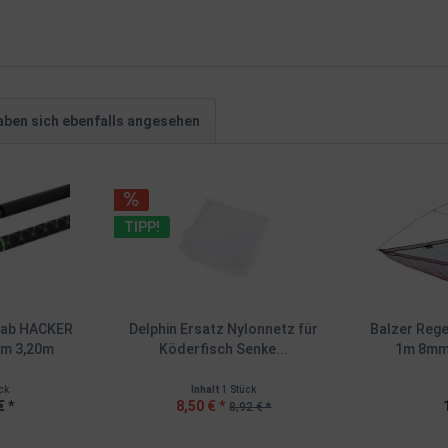
ben sich ebenfalls angesehen
TIPP!
tab HACKER
Delphin Ersatz Nylonnetz für
Balzer Reg
0m 3,20m
Köderfisch Senke...
1m 8mm
ck
Inhalt
1 Stück
€ *
8,50 € *
8,92 € *