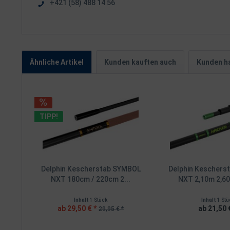
+421 (58) 488 14 56
Ähnliche Artikel
Kunden kauften auch
Kunden ha
TIPP!
Delphin Kescherstab SYMBOL
Delphin Keschers
NXT 180cm / 220cm 2...
NXT 2,10m 2,6
Inhalt
1 Stück
Inhalt
1 Stü
ab 29,50 € *
ab 21,50 
29,95 € *