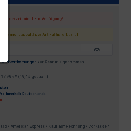
steht derzeit nicht zur Verfügung!
 Sie mich, sobald der Artikel lieferbar ist.
hutzbestimmungen
zur Kenntnis genommen.
17,99 € *
(19,4% gespart)
osten
rei
innerhalb Deutschlands!
ge
card / American Express / Kauf auf Rechnung / Vorkasse /