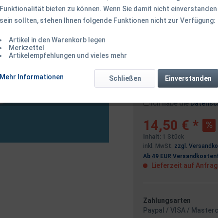
Funktionalität bieten zu können. Wenn Sie damit nicht einverstanden
sein sollten, stehen Ihnen folgende Funktionen nicht zur Verfügung:
Dieser Artikel 
Artikel in den Warenkorb legen
Merkzettel
Artikelempfehlungen und vieles mehr
Benachrichtigen
Mehr Informationen
Schließen
Einverstanden
Ich habe die
Datensc
14,50 € *
Inhalt:
1 Stück
inkl. MwSt.
zzgl. Versandk
Ab 49 EUR Versandkostenf
Lieferzeit auf Anfra
Zahlungsarten
Paypal / VISA / Master