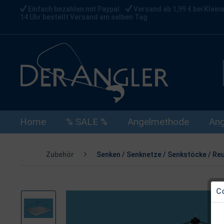
Einfach bezahlen mit Paypal
Versand ab 1,99 € bei Kleina
14 Uhr bestellt Versand am selben Tag
Home
% SALE %
Angelmethode
Ang
Zubehör
Senken / Senknetze / Senkstöcke / Re
Co