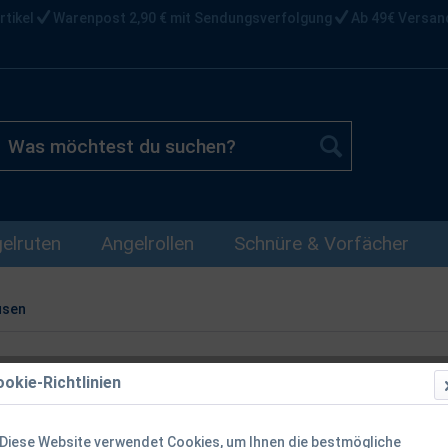
rtikel
Warenpost 2,90 € mit Sendungsverfolgung
Ab 49€ Versan
elruten
Angelrollen
Schnüre & Vorfächer
usen
okie-Richtlinien
Delphin Köde
Ghost 100x
Diese Website verwendet Cookies, um Ihnen die bestmögliche