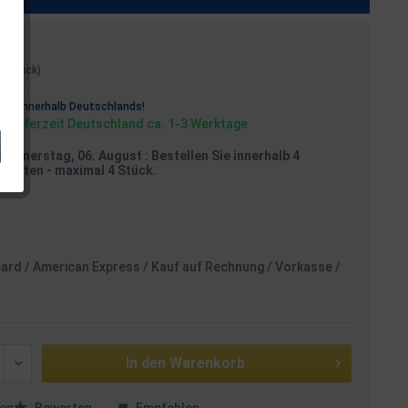
 1 Stück)
osten
rei
innerhalb Deutschlands!
, Lieferzeit Deutschland ca. 1-3 Werktage
Donnerstag, 06. August
: Bestellen Sie innerhalb 4
Minuten
- maximal 4 Stück.
card / American Express / Kauf auf Rechnung / Vorkasse /
In den
Warenkorb