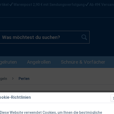
rtikel
Warenpost 2,90 € mit Sendungsverfolgung
Ab 49€ Versan
gelruten
Angelrollen
Schnüre & Vorfächer
geln
Perlen
okie-Richtlinien
Balzer Editi
Weiß Rot 10 
Diese Website verwendet Cookies, um Ihnen die bestmögliche