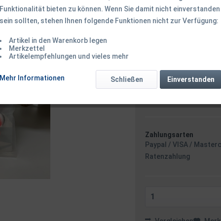
Funktionalität bieten zu können. Wenn Sie damit nicht einverstanden
sein sollten, stehen Ihnen folgende Funktionen nicht zur Verfügung:
2,50 € *
Inhalt:
10 Stück (0,25 € * /
Artikel in den Warenkorb legen
inkl. MwSt.
zzgl. Versandk
Merkzettel
Artikelempfehlungen und vieles mehr
Ab 49 EUR Versandkostenf
Sofort versandfertig
Mehr Informationen
Schließen
Einverstanden
Versand am 
Stunden 51 
Zahlungsarten
Paypal / VISA / Master
Ratenzahlung