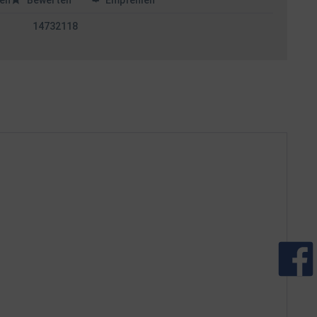
en
Bewerten
Empfehlen
14732118