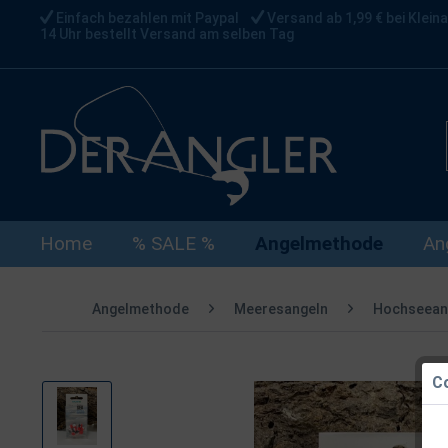
Einfach bezahlen mit Paypal
Versand ab 1,99 € bei Kleina
14 Uhr bestellt Versand am selben Tag
Home
% SALE %
Angelmethode
An
Angelmethode
Meeresangeln
Hochseean
Co