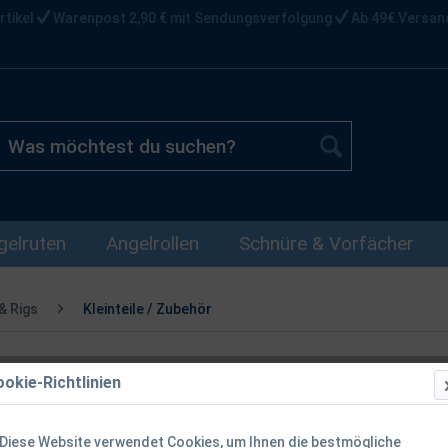
rtikel
Warenpost 2,90 € mit Sendungsverfolgung
Ab 49€ Versan
gelruten
Angelrollen
Schnüre & Vorfächer
& Rigs
Kleinteile / Zubehör
okie-Richtlinien
Korda Tail R
Diese Website verwendet Cookies, um Ihnen die bestmögliche