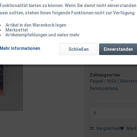
Funktionalität bieten zu können. Wenn Sie damit nicht einverstanden
5,49 € *
sein sollten, stehen Ihnen folgende Funktionen nicht zur Verfügung:
Inhalt:
10 Stück (0,55 € * /
inkl. MwSt.
zzgl. Versandk
Artikel in den Warenkorb legen
Ab 49 EUR Versandkostenf
Merkzettel
Sofort versandfertig
Artikelempfehlungen und vieles mehr
Versand am 
Mehr Informationen
Schließen
Einverstanden
Zahlungsarten
Paypal / VISA / Master
Ratenzahlung
Vergleichen
Merk