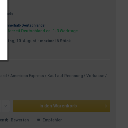
 1 Stück)
osten
rei
innerhalb Deutschlands!
, Lieferzeit Deutschland ca. 1-3 Werktage
Montag, 10. August
- maximal 6 Stück.
card / American Express / Kauf auf Rechnung / Vorkasse /
In den
Warenkorb
en
Bewerten
Empfehlen