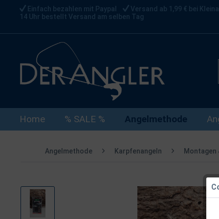
Einfach bezahlen mit Paypal
Versand ab 1,99 € bei Kleina
14 Uhr bestellt Versand am selben Tag
Home
% SALE %
Angelmethode
An
Angelmethode
Karpfenangeln
Montagen 
Co