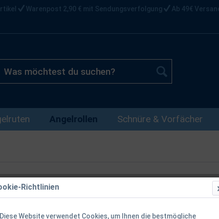
rtikel
Warenpost 2,90 € mit Sendungsverfolgung
Ab 49€ Versan
elruten
Angelrollen
Schnüre & Vorfächer
okie-Richtlinien
Shimano Aer
Diese Website verwendet Cookies, um Ihnen die bestmögliche