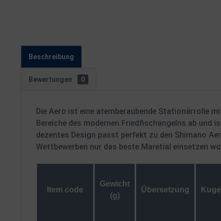
Beschreibung
Bewertungen
0
Die Aero ist eine atemberaubende Stationärrolle mi
Bereiche des modernen Friedfischangelns ab und is
dezentes Design passt perfekt zu den Shimano Aero
Wettbewerben nur das beste Maretial einsetzen woll
Gewicht
Item code
Übersetzung
Kuge
(g)