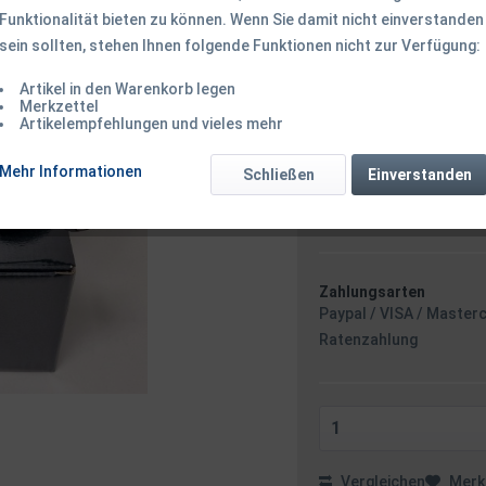
Funktionalität bieten zu können. Wenn Sie damit nicht einverstanden
104,50 € *
sein sollten, stehen Ihnen folgende Funktionen nicht zur Verfügung:
Inhalt:
1 Stück
inkl. MwSt.
zzgl. Versandk
Artikel in den Warenkorb legen
Ab 49 EUR Versandkostenf
Merkzettel
Versandkostenfreie 
Artikelempfehlungen und vieles mehr
Sofort versandfertig
Mehr Informationen
Schließen
Einverstanden
Versand am 
Zahlungsarten
Paypal / VISA / Master
Ratenzahlung
Vergleichen
Merk