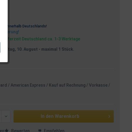
osten
rei
innerhalb Deutschlands!
Lieferung!
, Lieferzeit Deutschland ca. 1-3 Werktage
Montag, 10. August
- maximal 1 Stück.
card / American Express / Kauf auf Rechnung / Vorkasse /
In den
Warenkorb
en
Bewerten
Empfehlen