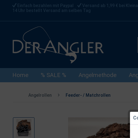
Einfach bezahlen mit Paypal
Versand ab 1,99 € bei Kleina
14 Uhr bestellt Versand am selben Tag
Home
% SALE %
Angelmethode
Ang
Angelrollen
Feeder- / Matchrollen
Co