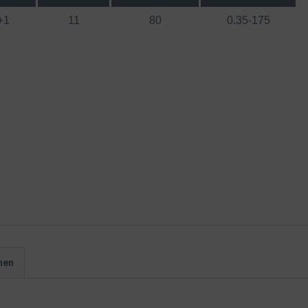
+1
11
80
0.35-175
hen