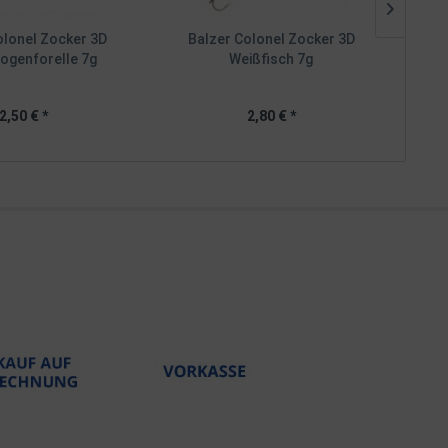
olonel Zocker 3D
Balzer Colonel Zocker 3D
Balze
ogenforelle 7g
Weißfisch 7g
2,50 € *
2,80 € *