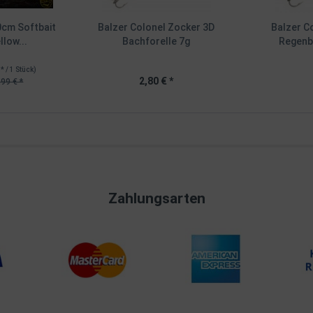
0cm Softbait
Balzer Colonel Zocker 3D
Balzer C
low...
Bachforelle 7g
Regenb
 * / 1 Stück)
2,80 € *
,99 € *
Zahlungsarten