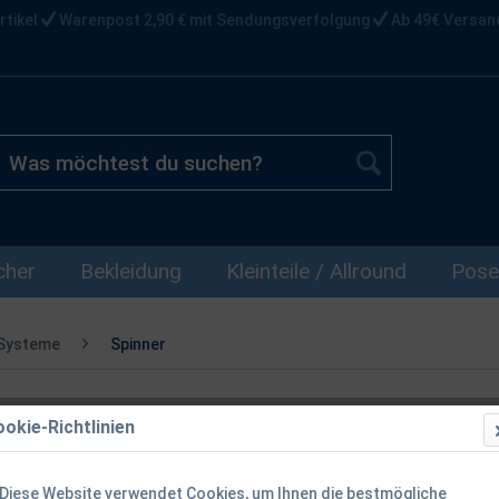
rtikel
Warenpost 2,90 € mit Sendungsverfolgung
Ab 49€ Versan
cher
Bekleidung
Kleinteile / Allround
Pose
 Systeme
Spinner
okie-Richtlinien
Balzer Colon
5g 7g 10g UV
Diese Website verwendet Cookies, um Ihnen die bestmögliche