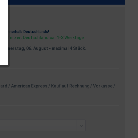
osten
rei
innerhalb Deutschlands!
, Lieferzeit Deutschland ca. 1-3 Werktage
Donnerstag, 06. August
- maximal 4 Stück.
card / American Express / Kauf auf Rechnung / Vorkasse /