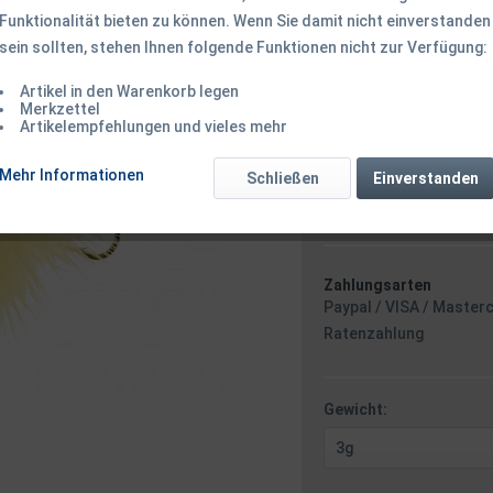
Funktionalität bieten zu können. Wenn Sie damit nicht einverstanden
sein sollten, stehen Ihnen folgende Funktionen nicht zur Verfügung:
2,40 € *
Artikel in den Warenkorb legen
inkl. MwSt.
zzgl. Versandk
Merkzettel
Ab 49 EUR Versandkostenf
Artikelempfehlungen und vieles mehr
Sofort versandfertig
Versand am 
Mehr Informationen
Schließen
Einverstanden
Zahlungsarten
Paypal / VISA / Master
Ratenzahlung
Gewicht: