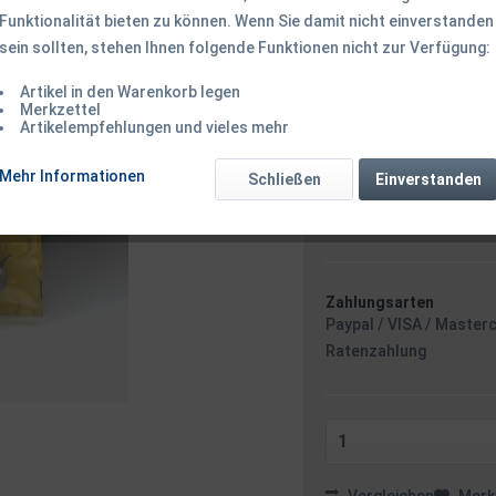
Funktionalität bieten zu können. Wenn Sie damit nicht einverstanden
sein sollten, stehen Ihnen folgende Funktionen nicht zur Verfügung:
2,59 € *
Inhalt:
5 Stück (0,52 € * / 
Artikel in den Warenkorb legen
inkl. MwSt.
zzgl. Versandk
Merkzettel
Artikelempfehlungen und vieles mehr
Ab 49 EUR Versandkostenf
Sofort versandfertig
Mehr Informationen
Schließen
Einverstanden
Versand am 
Zahlungsarten
Paypal / VISA / Master
Ratenzahlung