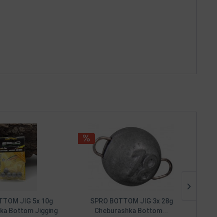
TTOM JIG 5x 10g
SPRO BOTTOM JIG 3x 28g
SPRO
ka Bottom Jigging
Cheburashka Bottom...