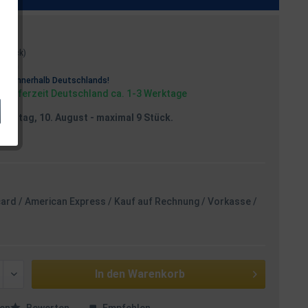
1 Stück)
osten
rei
innerhalb Deutschlands!
, Lieferzeit Deutschland ca. 1-3 Werktage
Montag, 10. August
- maximal 9 Stück.
card / American Express / Kauf auf Rechnung / Vorkasse /
In den
Warenkorb