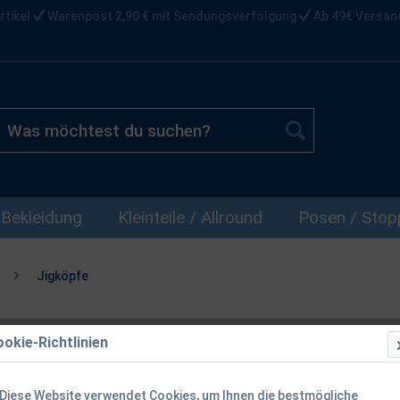
rtikel
Warenpost 2,90 € mit Sendungsverfolgung
Ab 49€ Versan
Bekleidung
Kleinteile / Allround
Posen / Stopp
Jigköpfe
okie-Richtlinien
SPRO BOTTOM
Bottom Jigg
Diese Website verwendet Cookies, um Ihnen die bestmögliche