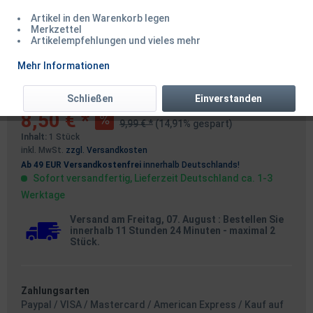
Artikel in den Warenkorb legen
Merkzettel
Artikelempfehlungen und vieles mehr
Balzer Shirasu Plastik Maßband
Mehr Informationen
50cm
Schließen
Einverstanden
8,50 € *
9,99 € *
(14,91% gespart)
Inhalt:
1 Stück
inkl. MwSt.
zzgl. Versandkosten
Ab 49 EUR Versandkostenfrei
innerhalb Deutschlands!
Sofort versandfertig, Lieferzeit Deutschland ca. 1-3
Werktage
Versand am Freitag, 07. August
: Bestellen Sie
innerhalb 11 Stunden 24 Minuten
- maximal 2
Stück.
Zahlungsarten
Paypal / VISA / Mastercard / American Express / Kauf auf