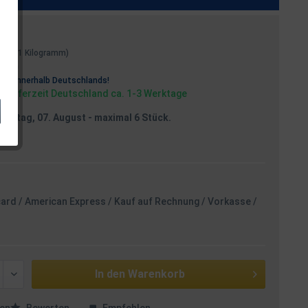
€ * / 1 Kilogramm)
osten
rei
innerhalb Deutschlands!
, Lieferzeit Deutschland ca. 1-3 Werktage
reitag, 07. August
- maximal 6 Stück.
card / American Express / Kauf auf Rechnung / Vorkasse /
In den
Warenkorb