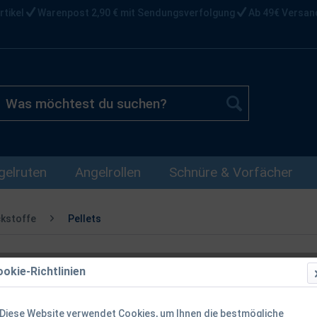
rtikel
Warenpost 2,90 € mit Sendungsverfolgung
Ab 49€ Versan
gelruten
Angelrollen
Schnüre & Vorfächer
ckstoffe
Pellets
okie-Richtlinien
Dynamite Bai
900gr
Diese Website verwendet Cookies, um Ihnen die bestmögliche