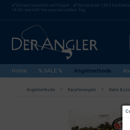
Einfach bezahlen mit Paypal
Versand ab 1,99 € bei Kleina
14 Uhr bestellt Versand am selben Tag
Home
% SALE %
Angelmethode
An
Angelmethode
Karpfenangeln
Baits & Lo
Co