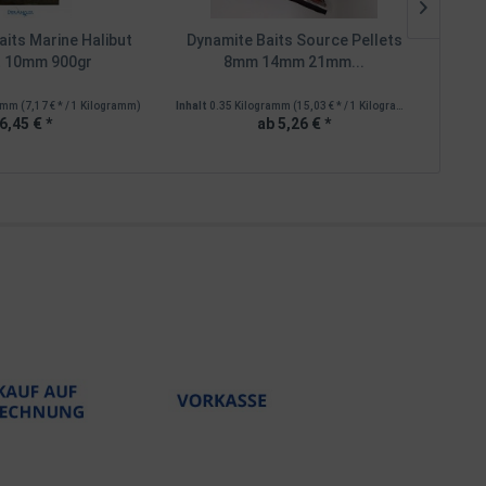
its Marine Halibut
Dynamite Baits Source Pellets
Dyna
t 10mm 900gr
8mm 14mm 21mm...
ramm
(7,17 € * / 1 Kilogramm)
Inhalt
0.35 Kilogramm
(15,03 € * / 1 Kilogramm)
Inhalt
0
6,45 € *
ab 5,26 € *