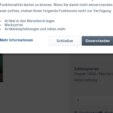
Funktionalität bieten zu können. Wenn Sie damit nicht einverstanden
sein sollten, stehen Ihnen folgende Funktionen nicht zur Verfügung:
6,50 € *
Inhalt:
0.9 Kilogramm (7,22 
Artikel in den Warenkorb legen
inkl. MwSt.
zzgl. Versandk
Merkzettel
Artikelempfehlungen und vieles mehr
Ab 49 EUR Versandkostenf
Sofort versandfertig
Mehr Informationen
Schließen
Einverstanden
Versand am F
Zahlungsarten
Paypal / VISA / Master
Ratenzahlung