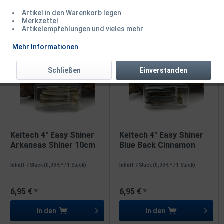
Artikel in den Warenkorb legen
Merkzettel
Artikelempfehlungen und vieles mehr
1
von
5
Mehr Informationen
Schließen
Einverstanden
Keitech 4" Easy Shiner
Keitech 4" Easy Shiner
Arkansas Shiner 10cm
Blue Back Cinnamon
10cm
Inhalt
7 Stück
(0,99 € * / 1 Stück)
Inhalt
7 Stück
(0,99 € * / 1 Stück)
6,95 € *
6,95 € *
In den
In den