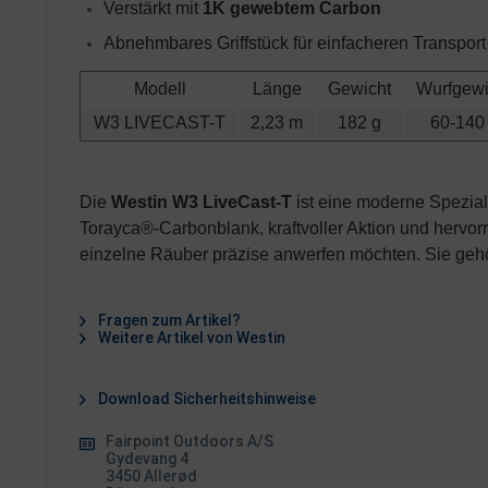
Verstärkt mit 
1K gewebtem Carbon
Abnehmbares Griffstück für einfacheren Transport
Modell
Länge
Gewicht
Wurfgewi
W3 LIVECAST-T
2,23 m
182 g
60-140
Die
Westin
W3 LiveCast-T
ist eine moderne Spezial
Torayca®-Carbonblank, kraftvoller Aktion und hervo
einzelne Räuber präzise anwerfen möchten. Sie gehör
Fragen zum Artikel?
Weitere Artikel von Westin
Download Sicherheitshinweise
Fairpoint Outdoors A/S
Gydevang 4
3450 Allerød