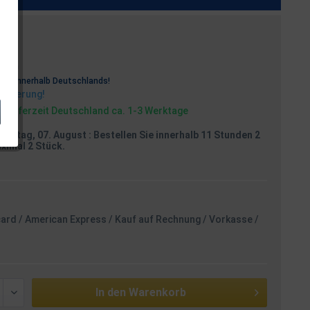
osten
rei
innerhalb Deutschlands!
Lieferung!
, Lieferzeit Deutschland ca. 1-3 Werktage
reitag, 07. August
: Bestellen Sie innerhalb 11 Stunden 2
aximal 2 Stück.
card / American Express / Kauf auf Rechnung / Vorkasse /
In den
Warenkorb