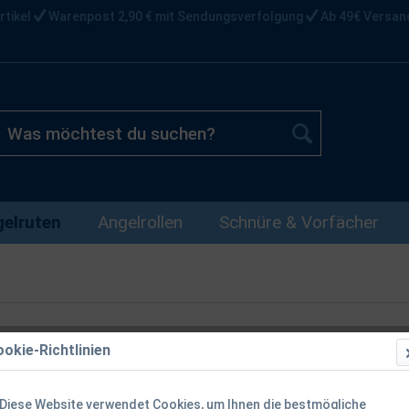
rtikel
Warenpost 2,90 € mit Sendungsverfolgung
Ab 49€ Versan
elruten
Angelrollen
Schnüre & Vorfächer
okie-Richtlinien
Westin W3 L
Pelagic & Ve
Diese Website verwendet Cookies, um Ihnen die bestmögliche