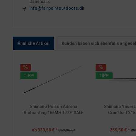
Dänemark
info@fairpointoutdoors.dk
Ähnliche Artikel
Kunden haben sich ebenfalls angese
TIPP!
TIPP!
Shimano Poison Adrena
Shimano Yasei 
Baitcasting 166MH 172H SALE
Crankbait 215 
ab 339,50 € *
259,50 € *
359,95 € *
289