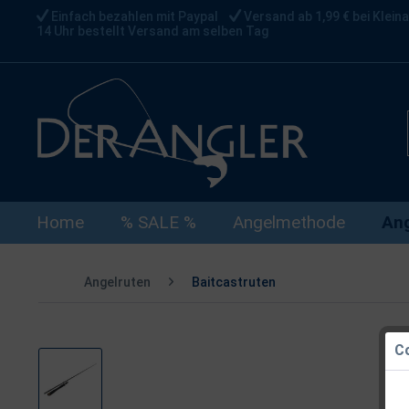
Einfach bezahlen mit Paypal
Versand ab 1,99 € bei Kleina
14 Uhr bestellt Versand am selben Tag
Home
% SALE %
Angelmethode
Ang
Angelruten
Baitcastruten
Co