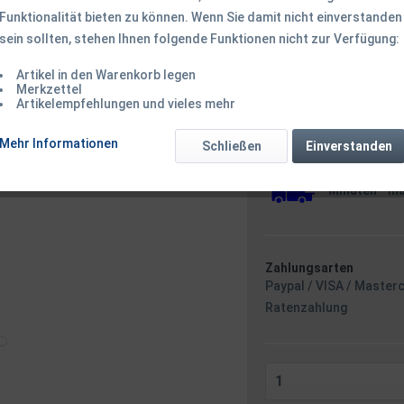
Funktionalität bieten zu können. Wenn Sie damit nicht einverstanden
sein sollten, stehen Ihnen folgende Funktionen nicht zur Verfügung:
108,50 € *
Inhalt:
1 Stück
Artikel in den Warenkorb legen
inkl. MwSt.
zzgl. Versandk
Merkzettel
Artikelempfehlungen und vieles mehr
Ab 49 EUR Versandkostenf
Versandkostenfreie 
Mehr Informationen
Sofort versandfertig
Schließen
Einverstanden
Versand am F
Minuten
- m
Zahlungsarten
Paypal / VISA / Master
Ratenzahlung