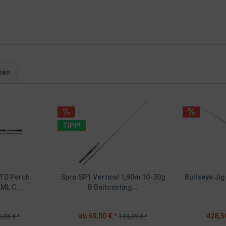
hen
TIPP!
LTD Perch
Spro SP1 Vertical 1,90m 10-30g
Bullseye Jig
ML C...
B Baitcasting...
ab 69,00 € *
428,5
,95 € *
119,99 € *