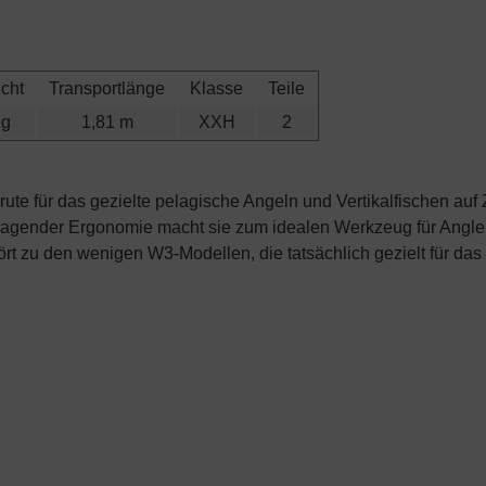
cht
Transportlänge
Klasse
Teile
 g
1,81 m
XXH
2
rute für das gezielte pelagische Angeln und Vertikalfischen a
rragender Ergonomie macht sie zum idealen Werkzeug für Angler
t zu den wenigen W3-Modellen, die tatsächlich gezielt für das