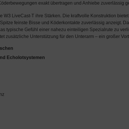
s Köderbewegungen exakt übertragen und Anhiebe zuverlässig g
die W3 LiveCast-T ihre Stärken. Die kraftvolle Konstruktion bi
 Spitze feinste Bisse und Köderkontakte zuverlässig anzeigt. D
das typische Gefühl einer nahezu einteiligen Spezialrute zu verl
etet zusätzliche Unterstützung für den Unterarm – ein großer Vor
ischen
und Echolotsystemen
anz