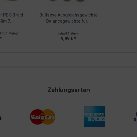
 PE 8 Braid
Bullseye Ausgleichsgewichte
0m 7...
Balancegewichte für...
€ * / 1 Meter)
Inhalt
1 Stück
*
9,99 € *
Zahlungsarten