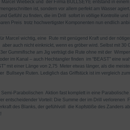
 Marcel Wiebeck und der Firma BULLSEYE entstand in einem z
engeschnitten ist, sondern vor allem perfekt am Wasser agiert
nd Gefühl zu finden, die im Drill sofort in völlige Kontrolle un
baren Preis trotz hochwertigster Komponenten nun endlich anb
r Marcel wichtig, eine Rute mit genügend Kraft und der nötigen
aber auch nicht einknickt, wenn es gröber wird. Selbst mit 3
3er Gummifische am Jig verträgt die Rute ohne mit der Wimper 
oder im Kanal – auch Hechtangler finden im “BEAST” eine wa
” mit einer Länge von 2,75 Meter etwas länger, als die meiste
r Bullseye Ruten. Lediglich das Griffstück ist im vergleich zum
r Semi-Parabolischen Aktion fast komplett in eine Parabolische A
erer entscheidender Vorteil: Die Summe der im Drill verlorenen 
ederkraft des Blanks, der gefühlvoll die Kopfstöße des Zanders
!