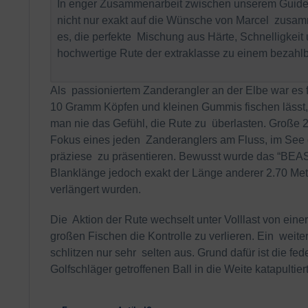
In enger Zusammenarbeit zwischen unserem Guide
nicht nur exakt auf die Wünsche von Marcel zusamm
es, die perfekte Mischung aus Härte, Schnelligkeit u
hochwertige Rute der extraklasse zu einem bezahl
Als passioniertem Zanderangler an der Elbe war es fü
10 Gramm Köpfen und kleinen Gummis fischen lässt, 
man nie das Gefühl, die Rute zu überlasten. Große 2
Fokus eines jeden Zanderanglers am Fluss, im See 
präziese zu präsentieren. Bewusst wurde das “BEAST
Blanklänge jedoch exakt der Länge anderer 2.70 Mete
verlängert wurden.
Die Aktion der Rute wechselt unter Volllast von eine
großen Fischen die Kontrolle zu verlieren. Ein weit
schlitzen nur sehr selten aus. Grund dafür ist die f
Golfschläger getroffenen Ball in die Weite katapultiert