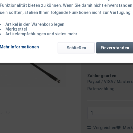
Funktionalität bieten zu können. Wenn Sie damit nicht einverstanden
319,00 € *
sein sollten, stehen Ihnen folgende Funktionen nicht zur Verfügung:
inkl. MwSt.
zzgl. Versandk
Ab 49 EUR Versandkostenf
Artikel in den Warenkorb legen
Versandkostenfreie 
Merkzettel
Artikelempfehlungen und vieles mehr
Sofort versandfertig
Versand am 
Mehr Informationen
Schließen
Einverstanden
Zahlungsarten
Paypal / VISA / Master
Ratenzahlung
Vergleichen
Merk