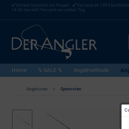
Einfach bezahlen mit Paypal
Versand ab 1,99 € bei Kleina
14 Uhr bestellt Versand am selben Tag
Home
% SALE %
Angelmethode
Ang
Angelruten
Spinnruten
Co