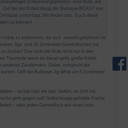
weijährigen Entwicklungsprozess eine Rute, die
. Ziel bei der Entwicklung der Bullseye BEAST war
d Drillspaß umschlägt. Wir freuen uns, Euch diese
ieten zu können!
 Härte zu entwickeln, die sich sowohl gefühlvoll mit
0 Gramm Jigs und 16 Zentimeter Gummifischen hat
zu zucken! Das rückt die Rute nicht nur in den
hre Traumrute wenn es darum geht, große Köder
n anderen Zanderruten. Dabei entspricht die
 kurzen Griff der Bullseye Jig Whip um 5 Zentimeter
ktion – so hat man nie das Gefühl, im Drill mit
Fische geht gegen null! Selbst knapp gehakte Fische
 abfedert – oder jeden Gummifisch wie einen vom