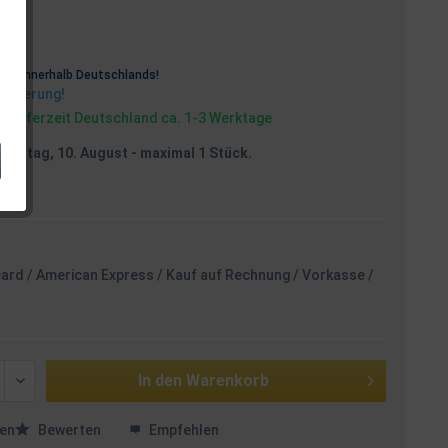
osten
rei
innerhalb Deutschlands!
Lieferung!
, Lieferzeit Deutschland ca. 1-3 Werktage
Montag, 10. August
- maximal 1 Stück.
card / American Express / Kauf auf Rechnung / Vorkasse /
In den
Warenkorb
en
Bewerten
Empfehlen