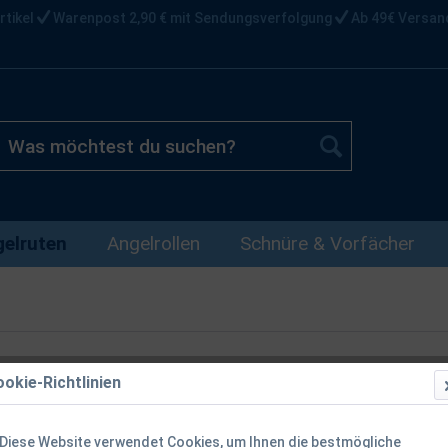
rtikel
Warenpost 2,90 € mit Sendungsverfolgung
Ab 49€ Versan
elruten
Angelrollen
Schnüre & Vorfächer
okie-Richtlinien
Bullseye Be
Diese Website verwendet Cookies, um Ihnen die bestmögliche