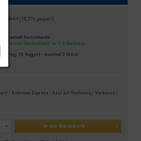
29,99 € *
(18,31% gespart)
osten
rei
innerhalb Deutschlands!
, Lieferzeit Deutschland ca. 1-3 Werktage
Montag, 10. August
- maximal 2 Stück.
card / American Express / Kauf auf Rechnung / Vorkasse /
In den
Warenkorb