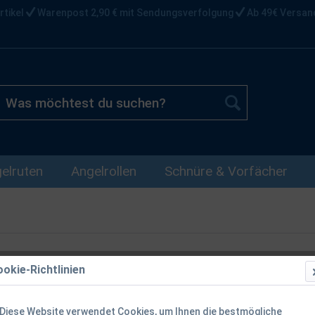
rtikel
Warenpost 2,90 € mit Sendungsverfolgung
Ab 49€ Versan
elruten
Angelrollen
Schnüre & Vorfächer
okie-Richtlinien
Nash Make I
Polarised S
Diese Website verwendet Cookies, um Ihnen die bestmögliche