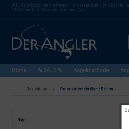
Einfach bezahlen mit Paypal
Versand ab 1,99 € bei Kleina
14 Uhr bestellt Versand am selben Tag
Home
% SALE %
Angelmethode
Ang
Bekleidung
Polarisationsbrillen / Brillen
Co