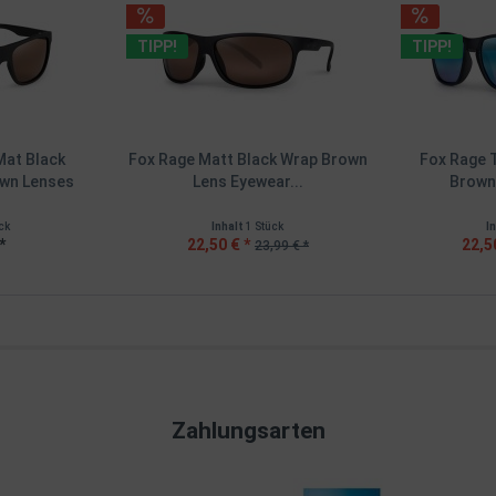
TIPP!
TIPP!
Mat Black
Fox Rage Matt Black Wrap Brown
Fox Rage 
own Lenses
Lens Eyewear...
Brown 
ck
Inhalt
1 Stück
I
*
22,50 € *
22,5
23,99 € *
Zahlungsarten