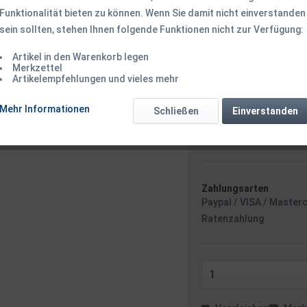
Funktionalität bieten zu können. Wenn Sie damit nicht einverstanden
sein sollten, stehen Ihnen folgende Funktionen nicht zur Verfügung:
24,50 € *
Inhalt:
1 Stück
Artikel in den Warenkorb legen
Merkzettel
inkl. MwSt.
zzgl. Versandk
Artikelempfehlungen und vieles mehr
Ab 49 EUR Versandkostenf
Sofort versandfertig
Mehr Informationen
Schließen
Einverstanden
Versand am 
Zahlungsarten
Paypal / VISA / Master
Ratenzahlung