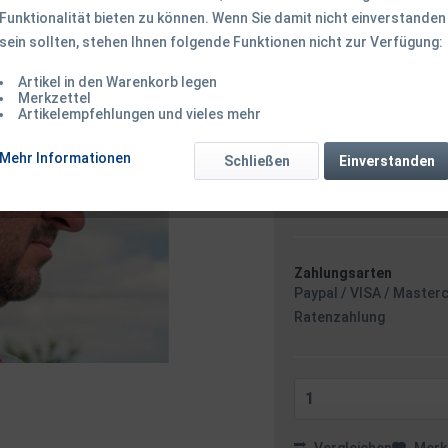
Funktionalität bieten zu können. Wenn Sie damit nicht einverstanden
sein sollten, stehen Ihnen folgende Funktionen nicht zur Verfügung:
12,50 € *
Inhalt:
1 Stück
Artikel in den Warenkorb legen
inkl. MwSt.
zzgl. Versandk
Merkzettel
Artikelempfehlungen und vieles mehr
Ab 49 EUR Versandkostenf
Sofort versandfertig
Mehr Informationen
Schließen
Einverstanden
Versand am 
Zahlungsarten
Paypal / VISA / Master
Ratenzahlung