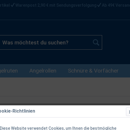
rtikel
Warenpost 2,90 € mit Sendungsverfolgung
Ab 49€ Versan
elruten
Angelrollen
Schnüre & Vorfächer
okie-Richtlinien
Fox Rage Bob
Wintermütz
Diese Website verwendet Cookies, um Ihnen die bestmögliche