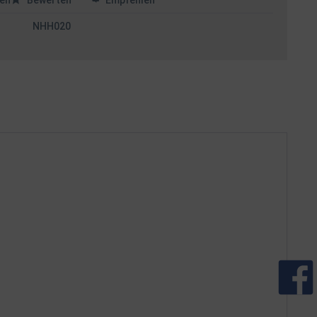
en
Bewerten
Empfehlen
NHH020