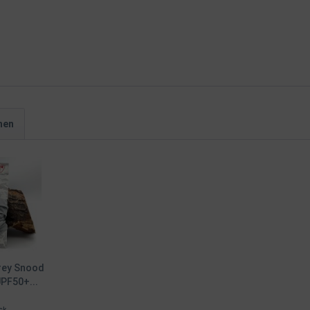
hen
Grey Snood
PF50+...
ck