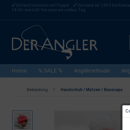
Einfach bezahlen mit Paypal
Versand ab 1,99 € bei Kleina
14 Uhr bestellt Versand am selben Tag
Home
% SALE %
Angelmethode
Ang
Bekleidung
Handschuh / Mützen / Basecaps
Co