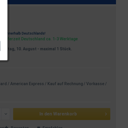
osten
rei
innerhalb Deutschlands!
, Lieferzeit Deutschland ca. 1-3 Werktage
Montag, 10. August
- maximal 1 Stück.
card / American Express / Kauf auf Rechnung / Vorkasse /
In den
Warenkorb