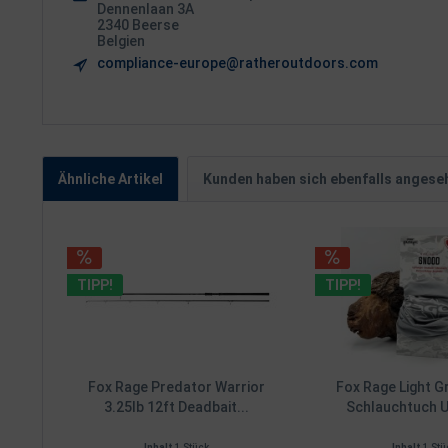
Dennenlaan 3A
2340 Beerse
Belgien
compliance-europe@ratheroutdoors.com
Ähnliche Artikel
Kunden haben sich ebenfalls angese
TIPP!
TIPP!
Fox Rage Predator Warrior
Fox Rage Light 
3.25lb 12ft Deadbait...
Schlauchtuch U
Inhalt
1 Stück
Inhalt
1 Stü