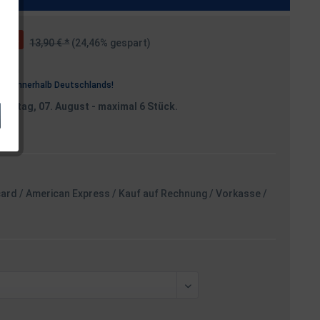
13,90 € *
(24,46% gespart)
osten
rei
innerhalb Deutschlands!
reitag, 07. August
- maximal 6 Stück.
card / American Express / Kauf auf Rechnung / Vorkasse /