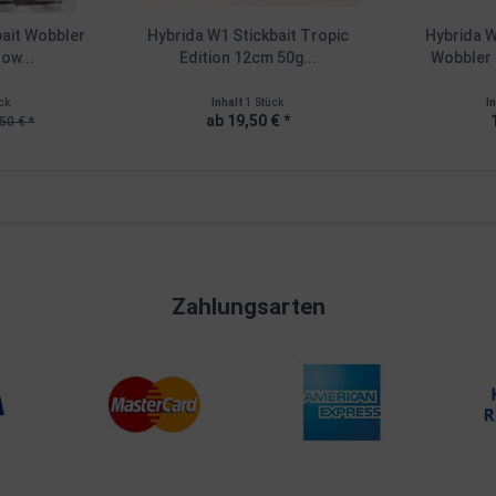
bait Wobbler
Hybrida W1 Stickbait Tropic
Hybrida W
ow...
Edition 12cm 50g...
Wobbler 
ck
Inhalt
1 Stück
I
ab 19,50 € *
50 € *
Zahlungsarten