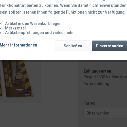
Funktionalität bieten zu können. Wenn Sie damit nicht einverstanden
sein sollten, stehen Ihnen folgende Funktionen nicht zur Verfügung:
ab 10,50 € *
Inhalt:
1 Stück
Artikel in den Warenkorb legen
Merkzettel
inkl. MwSt.
zzgl. Versandk
Artikelempfehlungen und vieles mehr
Ab 49 EUR Versandkostenf
Versand am F
Mehr Informationen
Schließen
Einverstanden
Zahlungsarten
Paypal / VISA / Master
Ratenzahlung
Farbe: