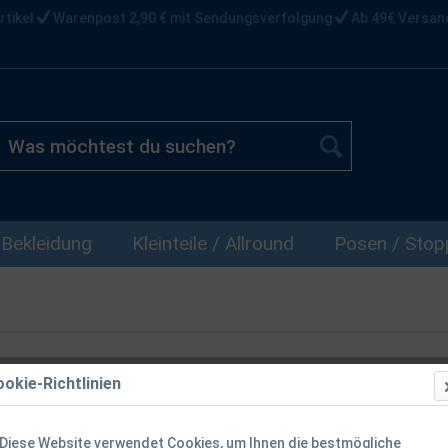
rtikel
Warenpost 2,90 € mit Sendungsverfolgung
Ab 49€ Versan
Bekleidung
Kleinteile / Allround
Posen / Stopp
okie-Richtlinien
Hybrida W1 M
Oberflächen
Diese Website verwendet Cookies, um Ihnen die bestmögliche