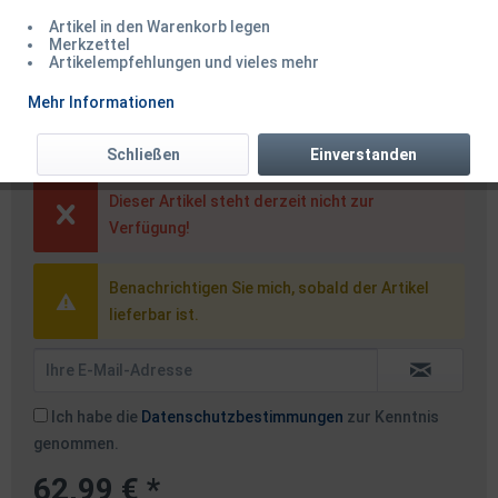
Artikel in den Warenkorb legen
Merkzettel
Artikelempfehlungen und vieles mehr
Spro TM Trout Master Tactical
Mehr Informationen
Trout Sbiro Tele 3,60m 5-20g
Schließen
Einverstanden
Dieser Artikel steht derzeit nicht zur
Verfügung!
Benachrichtigen Sie mich, sobald der Artikel
lieferbar ist.
Ich habe die
Datenschutzbestimmungen
zur Kenntnis
genommen.
62,99 € *