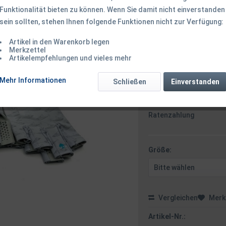
Funktionalität bieten zu können. Wenn Sie damit nicht einverstanden
sein sollten, stehen Ihnen folgende Funktionen nicht zur Verfügung:
29,50 € *
Inhalt:
1 Stück
Artikel in den Warenkorb legen
inkl. MwSt.
zzgl. Versandk
Merkzettel
Artikelempfehlungen und vieles mehr
Ab 49 EUR Versandkostenf
Mehr Informationen
Schließen
Einverstanden
Zahlungsarten
Paypal / VISA / Master
Ratenzahlung
Größe:
Vergleichen
Merk
Artikel-Nr.: