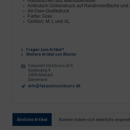
Handflächen aus Mikrofaserleder
Antirutsch-Silikondruck auf Handinnenfläche und
All-Over-Grafikdruck
Farbe: Grau
Größen: M, L und XL
Fragen zum Artikel?
Weitere Artikel von Westin
Fairpoint Outdoors A/S
Gydevang 4
3450 Allerød
Dänemark
info@fairpointoutdoors.dk
Ähnliche Artikel
Kunden haben sich ebenfalls angese