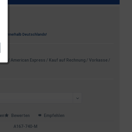
osten
rei
innerhalb Deutschlands!
card / American Express / Kauf auf Rechnung / Vorkasse /
en
Bewerten
Empfehlen
A167-740-M