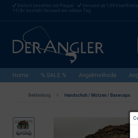
Einfach bezahlen mit Paypal
Versand ab 1,99 € bei Kleina
14 Uhr bestellt Versand am selben Tag
Home
% SALE %
Angelmethode
Ang
Bekleidung
Handschuh / Mützen / Basecaps
Co