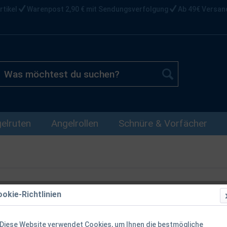
rtikel
Warenpost 2,90 € mit Sendungsverfolgung
Ab 49€ Versan
elruten
Angelrollen
Schnüre & Vorfächer
okie-Richtlinien
Westin Solar
Handschuhe 
Diese Website verwendet Cookies, um Ihnen die bestmögliche