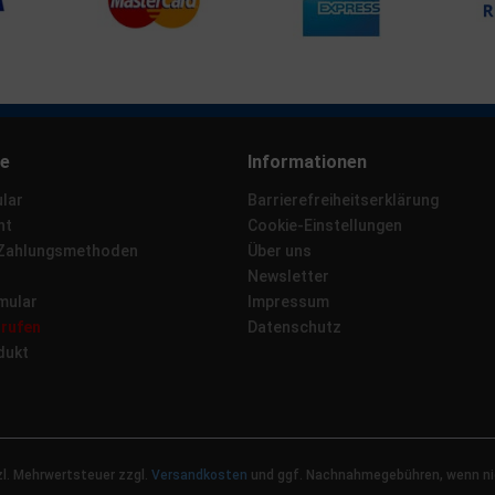
ce
Informationen
lar
Barrierefreiheitserklärung
ht
Cookie-Einstellungen
 Zahlungsmethoden
Über uns
Newsletter
mular
Impressum
rrufen
Datenschutz
dukt
tzl. Mehrwertsteuer zzgl.
Versandkosten
und ggf. Nachnahmegebühren, wenn ni