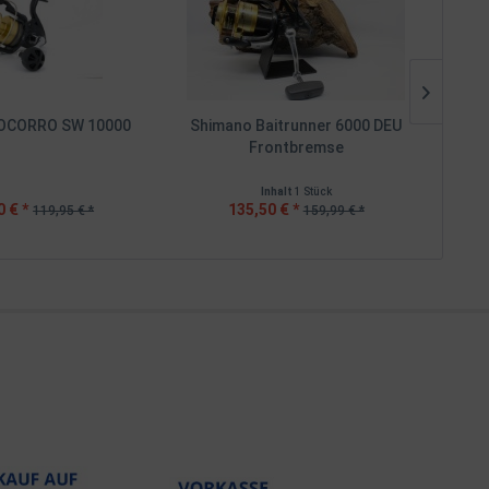
OCORRO SW 10000
Shimano Baitrunner 6000 DEU
Sh
Frontbremse
Inhalt
1 Stück
0 € *
135,50 € *
119,95 € *
159,99 € *