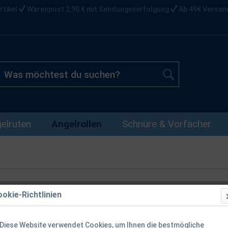
rtikel
Warenpost 2,90 € mit Sendungsverfolgung
Ab 49€ Versan
elruten
Angelrollen
Schnüre & Vorfächer
okie-Richtlinien
Balzer Magna
Diese Website verwendet Cookies, um Ihnen die bestmögliche