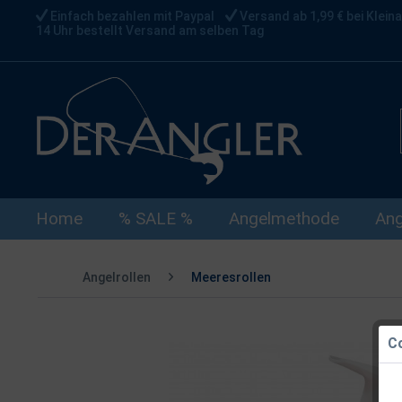
Einfach bezahlen mit Paypal
Versand ab 1,99 € bei Kleina
14 Uhr bestellt Versand am selben Tag
Home
% SALE %
Angelmethode
Ang
Angelrollen
Meeresrollen
Co