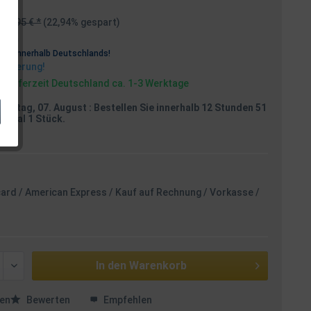
69,95 € *
(22,94% gespart)
osten
rei
innerhalb Deutschlands!
Lieferung!
, Lieferzeit Deutschland ca. 1-3 Werktage
reitag, 07. August
: Bestellen Sie innerhalb 12 Stunden 51
aximal 1 Stück.
card / American Express / Kauf auf Rechnung / Vorkasse /
In den
Warenkorb
en
Bewerten
Empfehlen