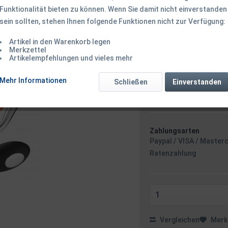
Funktionalität bieten zu können. Wenn Sie damit nicht einverstanden
53,90 € *
sein sollten, stehen Ihnen folgende Funktionen nicht zur Verfügung:
inkl. MwSt.
zzgl. Versandk
Ab 49 EUR Versandkostenf
Artikel in den Warenkorb legen
Versandkostenfreie 
Merkzettel
Artikelempfehlungen und vieles mehr
Sofort versandfertig
Versand am F
Mehr Informationen
Schließen
Einverstanden
Minuten
- m
Zahlungsarten
Paypal / VISA / Master
Ratenzahlung
Vergleichen
Merk