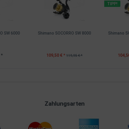
TIPP!
O SW 6000
Shimano SOCORRO SW 8000
Shimano S
 *
109,50 € *
104,5
119,95 € *
Zahlungsarten